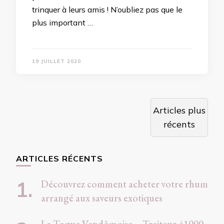
trinquer à leurs amis ! N’oubliez pas que le
plus important …
19 JUILLET 2020
Navigation
Articles plus
des
récents
articles
ARTICLES RÉCENTS
Découvrez comment acheter votre rhum
arrangé aux saveurs exotiques
La Toque Vendômoise – Traiteur 41000