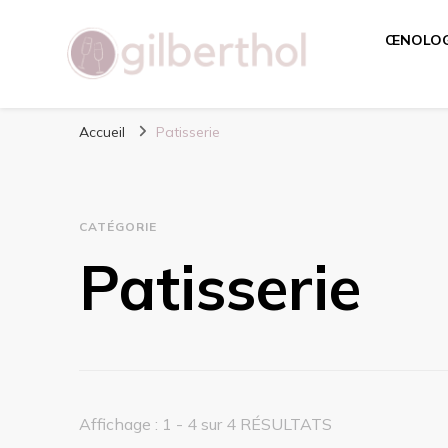
ŒNOLOG
Gilbertholl
Redécouvrez des saveurs
Accueil
Patisserie
CATÉGORIE
Patisserie
Affichage : 1 - 4 sur 4 RÉSULTATS