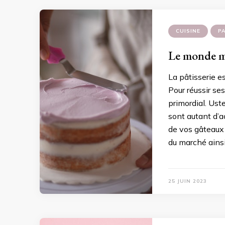
CUISINE
PA
Le monde mer
La pâtisserie es
Pour réussir se
primordial. Uste
sont autant d’a
de vos gâteaux 
du marché ainsi
25 JUIN 2023