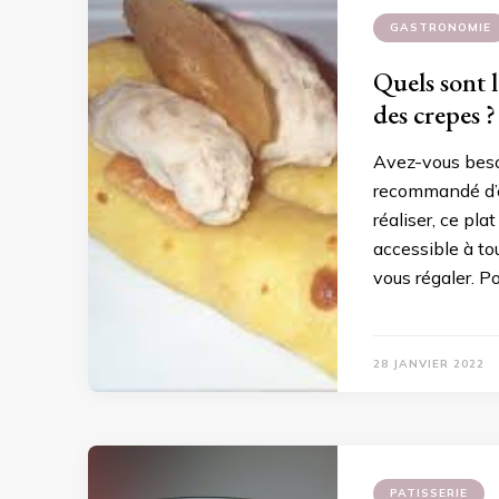
GASTRONOMIE
Quels sont l
des crepes ?
Avez-vous besoin
recommandé d’op
réaliser, ce pla
accessible à to
vous régaler. P
28 JANVIER 2022
PATISSERIE