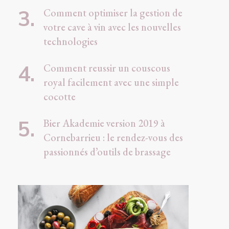
Comment optimiser la gestion de
votre cave à vin avec les nouvelles
technologies
Comment reussir un couscous
royal facilement avec une simple
cocotte
Bier Akademie version 2019 à
Cornebarrieu : le rendez-vous des
passionnés d’outils de brassage