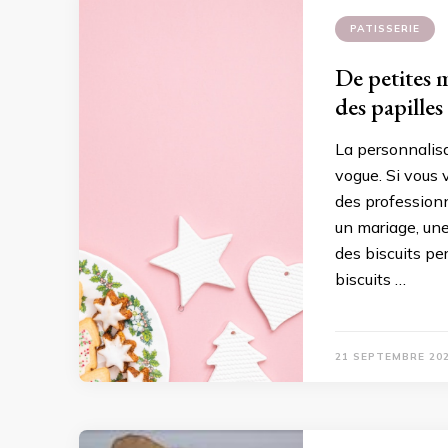
PATISSERIE
De petites 
des papilles
La personnalisa
vogue. Si vous 
des professionn
un mariage, une
des biscuits pe
biscuits …
21 SEPTEMBRE 20