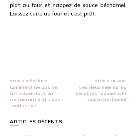
plat au four et nappez de sauce béchamel.
Laissez cuire au four et c’est prêt.
Navigation
Article précédent
Article suivant
Comment ne pas se
Les deux meilleures
d’article
retrouver dans un
recettes rapides à la
restaurant « attrape-
sauce béchamel
touriste » ?
ARTICLES RÉCENTS