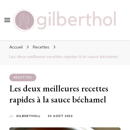
Gilbertholl
Redécouvrez des saveurs
Accueil
Recettes
Les deux meilleures recettes rapides à la sauce béchamel
RECETTES
Les deux meilleures recettes
rapides à la sauce béchamel
par
GILBERTHOLL
31 AOÛT 2022